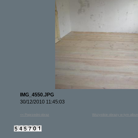
IMG_4550.JPG
30/12/2010 11:45:03
<< Poprzedni obraz
Wszystkie obrazy w tym albu