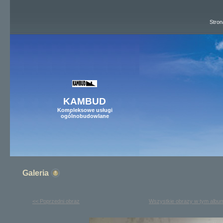
Stron
KAMBUD
Kompleksowe usługi
ogólnobudowlane
Galeria
<< Poprzedni obraz
Wszystkie obrazy w tym albu